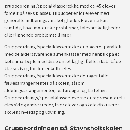
gruppeordning/specialklasserække med ca. 45 elever
fordelt på seks klasser. Tilbuddet er for elever med
vid/luk
generelle indlæringsvanskeligheder. Eleverne kan
samtidig have motoriske problemer, talevanskeligheder
eller lignende problemstillinger.
Gruppeordning/specialklasserække er placeret parallelt
med de alderssvarende almenklasser med henblik på et
tæt samarbejde med disse om et fagligt fællesskab, både
klassevis og for den enkelte elev.
Gruppeordning/specialklasserække deltager i alle
fællesarrangementer på skolen, såsom
afdelingsarrangementer, featureuger og fastelavn.
Gruppeordnings/specialklasseeleverne er repræsenteret i
elevråd og andre steder, hvor elever og skole diskuterer
skolens hverdag og udvikling.
Gruppeordningen på Stavnsholtskolen