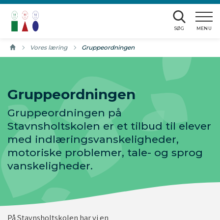
Gå til sidens indhold
SØG
MENU
vid/luk
Vores læring
Aktuel side:
Gruppeordningen
vid/luk
Gruppeordningen
vid/luk
Gruppeordningen på
Stavnsholtskolen er et tilbud til elever
med indlæringsvanskeligheder,
motoriske problemer, tale- og sprog
vanskeligheder.
På Stavnsholtskolen har vi en